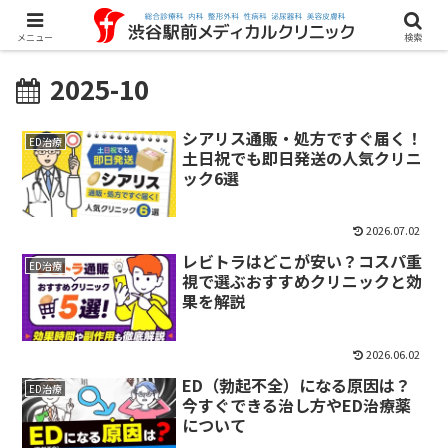
メニュー
検索
2025-10
シアリス通販・処方ですぐ届く！
ED治療
土日祝でも即日発送の人気クリニ
ック6選
2026.07.02
レビトラはどこが安い？コスパ重
ED治療
視で選ぶおすすめクリニックと効
果を解説
2026.06.02
ED（勃起不全）になる原因は？
ED治療
今すぐできる治し方やED治療薬
について