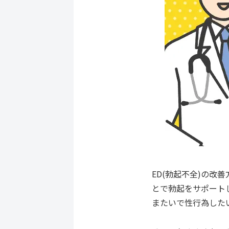
ED(勃起不全)の改
とで勃起をサポート
またいで性行為した