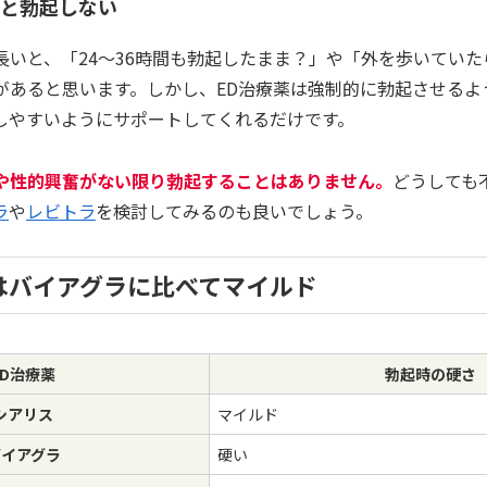
いと勃起しない
長いと、「24～36時間も勃起したまま？」や「外を歩いてい
があると思います。しかし、ED治療薬は強制的に勃起させるよ
しやすいようにサポートしてくれるだけです。
や性的興奮がない限り勃起することはありません。
どうしても
ラ
や
レビトラ
を検討してみるのも良いでしょう。
はバイアグラに比べてマイルド
ED治療薬
勃起時の硬さ
シアリス
マイルド
バイアグラ
硬い