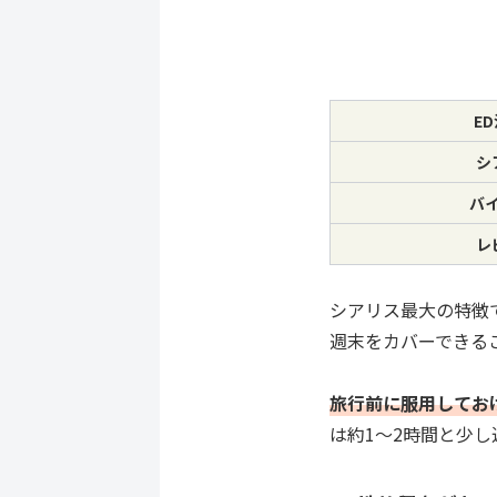
E
シ
バ
レ
シアリス最大の特徴
週末をカバーできる
旅行前に服用してお
は約1～2時間と少