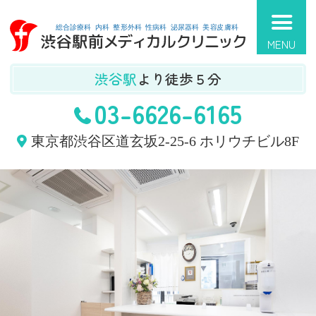
渋
渋谷駅
より
徒歩５分
03-6626-6165
東京都渋谷区道玄坂2-25-6 ホリウチビル8F