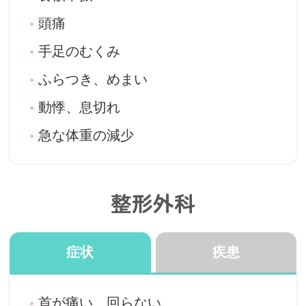
頭痛
手足のむくみ
ふらつき、めまい
動悸、息切れ
急な体重の減少
糖尿病
整形外科
高血圧
脂質異常症、高コレステロール血症
症状
疾患
痛風（高尿酸血症）
首が痛い、回らない