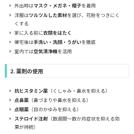
外出時は
マスク・メガネ・帽子
を着用
洋服は
ツルツルした素材
を選び、花粉をつきにく
くする
家に入る前に
衣類をはたく
帰宅後は
手洗い・洗顔・うがい
を徹底
室内では
空気清浄機
を活用
2. 薬剤の使用
抗ヒスタミン薬
（くしゃみ・鼻水を抑える）
点鼻薬
（鼻づまりや鼻水を抑える）
点眼薬
（目のかゆみを抑える）
ステロイド注射
（数週間～数か月症状を抑える効
果が持続）